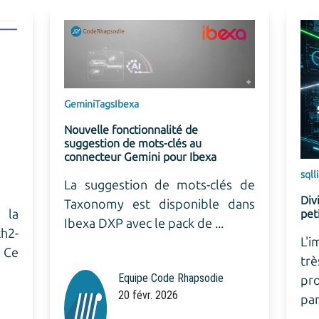
Code R
Sylius
archit
e-com
Syli
sql
linux
outil
Diviser un fichier SQL volumineux en
réali
petits fichiers pour un import facilité
Comme
L'importation d'un fichier SQL de
très grande taille peut s'avérer
problématique, entraînant
parfois la saturation ...