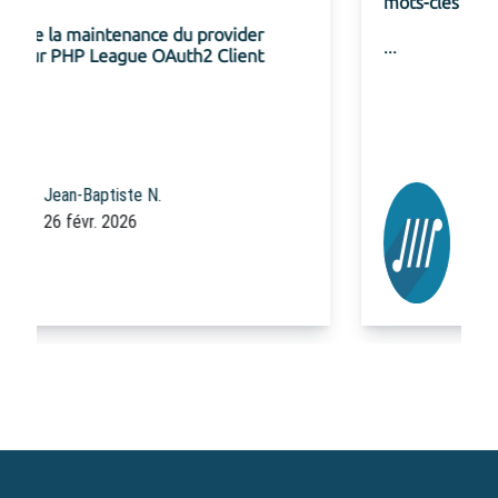
mots-clés au connecteur Gemini pour Ibexa
...
Equipe Code Rhapsodie
20 févr. 2026