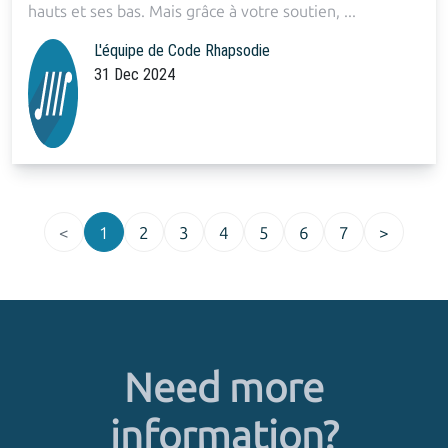
hauts et ses bas. Mais grâce à votre soutien, ...
L'équipe de Code Rhapsodie
31 Dec 2024
<
1
2
3
4
5
6
7
>
Need more
information?