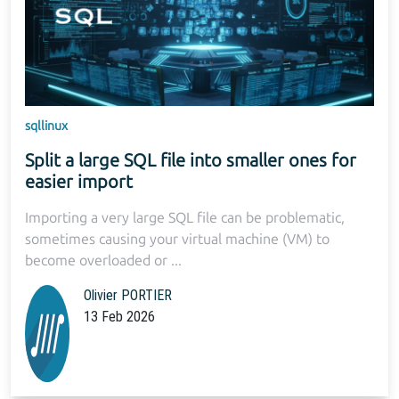
sql
linux
Split a large SQL file into smaller ones for
easier import
Importing a very large SQL file can be problematic,
sometimes causing your virtual machine (VM) to
become overloaded or ...
Olivier PORTIER
13 Feb 2026