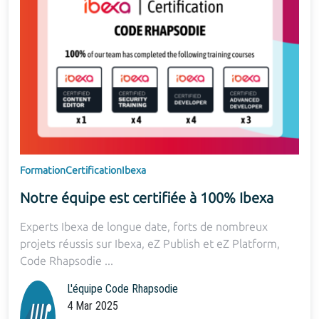
Formation
Certification
Ibexa
Notre équipe est certifiée à 100% Ibexa
Experts Ibexa de longue date, forts de nombreux
projets réussis sur Ibexa, eZ Publish et eZ Platform,
Code Rhapsodie ...
L'équipe Code Rhapsodie
4 Mar 2025