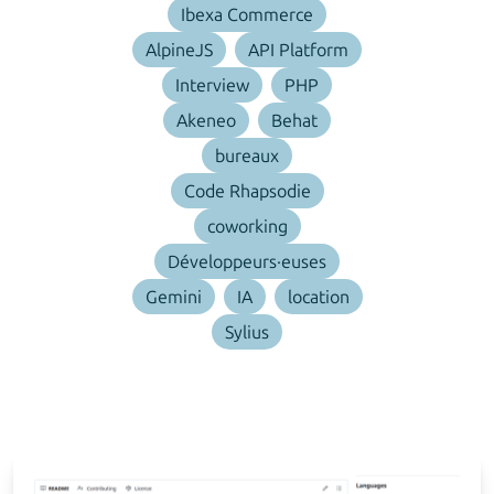
Ibexa Commerce
AlpineJS
API Platform
Interview
PHP
Akeneo
Behat
bureaux
Code Rhapsodie
coworking
Développeurs·euses
Gemini
IA
location
Sylius