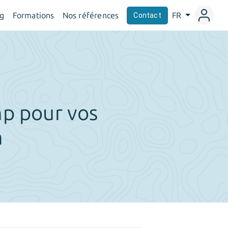
og
Formations
Nos références
FR
Contact
p pour vos
m