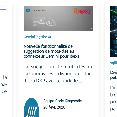
Gemini
Tags
Ibexa
Nouvelle fonctionnalité de
suggestion de mots-clés au
connecteur Gemini pour Ibexa
sql
linux
La suggestion de mots-clés de
Diviser 
Taxonomy est disponible dans
petits fi
Ibexa DXP avec le pack de ...
L'import
très gr
Equipe Code Rhapsodie
problé
20 févr. 2026
parfois l