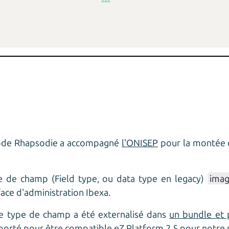
Code Rhapsodie a accompagné
l'ONISEP
pour la montée d
e de champ (Field type, ou data type en legacy)
ima
rface d'administration Ibexa.
ce type de champ a été externalisé dans
un bundle et 
porté pour être compatible eZ Platform 2.5
pour notre 