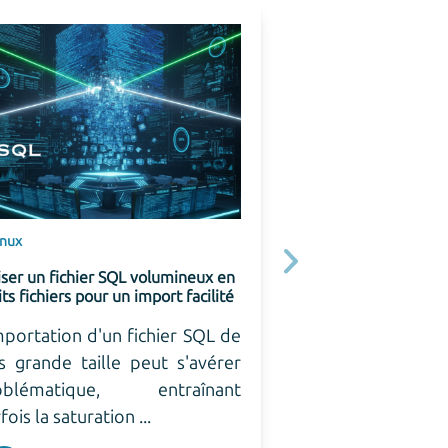
Code Rhapsodie
Sylius vs Shopware : Que
architecture choisir pou
e-commerce ?
Sylius et Shopwar
outils (framework) p
Suivant
un fichier SQL volumineux en
réalisation d'un site
chiers pour un import facilité
Comment choisir ...
ation d'un fichier SQL de
ande taille peut s'avérer
Jean-Baptiste 
matique, entraînant
21 janv. 2026
a saturation ...