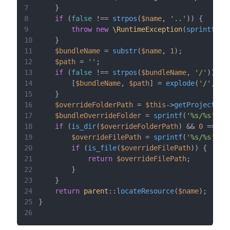
7
8
if
 (
false
 !== 
strpos
(
$name
, 
'..'
9
throw
new
\RuntimeException
(
sprintf
(
'F
10
11
$bundleName
 = 
substr
(
$name
, 
1
12
$path
 = 
''
13
if
 (
false
 !== 
strpos
(
$bundleName
, 
'/'
14
        [
$bundleName
, 
$path
] = 
explode
(
'/'
, 
$b
15
16
$overrideFolderPath
 = 
$this
->
getProjectDir
17
$bundleOverrideFolder
 = 
sprintf
(
'%s/%s'
, 
$
18
if
 (
is_dir
(
$overrideFolderPath
) && 
0
 === 
s
19
$overrideFilePath
 = 
sprintf
(
'%s/%s'
, 
$
20
if
 (
is_file
(
$overrideFilePath
21
return
$overrideFilePath
22
23
24
return
parent
::
locateResource
(
$name
25
26