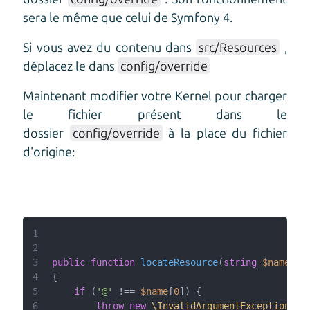
sera le même que celui de Symfony 4.
Si vous avez du contenu dans
src/Resources
,
déplacez le dans
config/override
Maintenant modifier votre Kernel pour charger
le fichier présent dans le
dossier
config/override
à la place du fichier
d'origine:
1
2
3
public
function
locateResource
(
string
$name
4
5
if
 (
'@'
 !== 
$name
[
0
6
throw
new
\InvalidArgumentException
(
sp