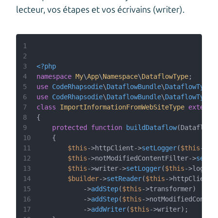
lecteur, vos étapes et vos écrivains (writer).
1
2
3
<?php
4
namespace
My
\
App
\
Namespace
\
DataflowType
5
use
CodeRhapsodie
\
DataflowBundle
\
DataflowType
\
6
use
CodeRhapsodie
\
DataflowBundle
\
DataflowType
\
7
class
ImportInformationFromWebSiteType
extends
8
9
protected
function
buildDataflow
(
DataflowB
10
11
$this
->httpClient->
setLogger
(
$this
12
$this
->notModifiedContentFilter->
setLo
13
$this
->writer->
setLogger
(
$this
14
$builder
->
setReader
(
$this
->httpClient-
15
            ->
addStep
(
$this
16
            ->
addStep
(
$this
17
            ->
addWriter
(
$this