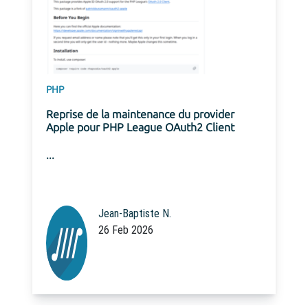
Gemini
Tags
Ibexa
Nouvelle fonctionnalité de s
mots-clés au connecteur Gem
enance du provider
...
gue OAuth2 Client
iste N.
Equipe Code Rhapso
26
20 Feb 2026