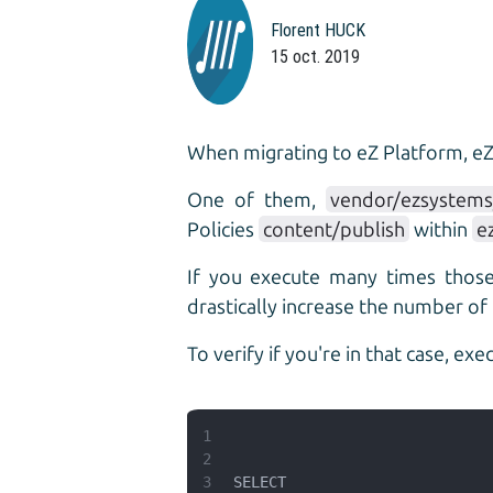
Florent HUCK
15 oct. 2019
When migrating to eZ Platform, eZ
One of them,
vendor/ezsystems/
Policies
content/publish
within
e
If you execute many times those s
drastically increase the number of
To verify if you're in that case, ex
1
2
3