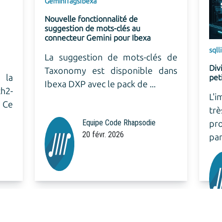
s
Ibexa
fonctionnalité de
n de mots-clés au
r Gemini pour Ibexa
sql
linux
estion de mots-clés de
Diviser un fichier SQL vo
y est disponible dans
petits fichiers pour un impo
 avec le pack de ...
L'importation d'un fich
très grande taille peu
Equipe Code Rhapsodie
problématique, en
20 févr. 2026
parfois la saturation ...
Olivier PORTIER
13 févr. 2026