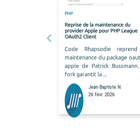
Gemini
Tag
Nouvelle 
PHP
suggestio
connecteu
Reprise de la maintenance du
provider Apple pour PHP League
La sugg
OAuth2 Client
Précédent
Taxonom
Code Rhapsodie reprend la
Ibexa DXP
maintenance du package oauth2-
apple de Patrick Bussmann. Ce
fork garantit la ...
Jean-Baptiste N.
26 févr. 2026