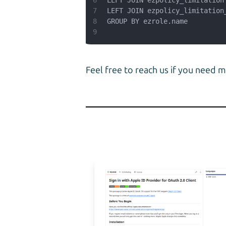
7
8
9
Feel free to reach us if you need m