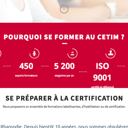
e Rhapsodie. Depuis bientôt 10 années, nous sommes régulière