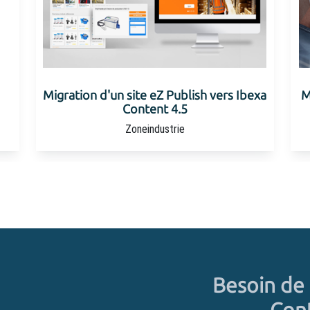
 site eZ Publish vers Ibexa
Montée en version de l
Content 4.5
Publish vers eZ Pl
Zoneindustrie
MACSF
Besoin de 
Cont