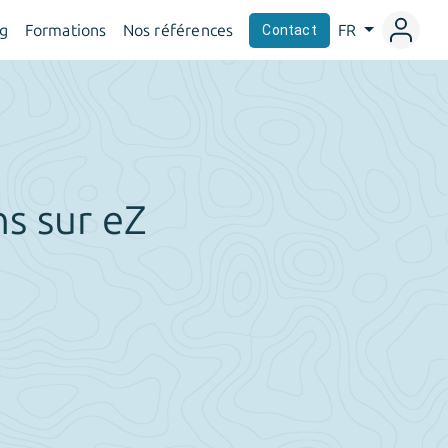
og
Formations
Nos références
FR
Contact
s sur eZ