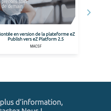
Suivant
a plateforme eZ
Migration d'un site eZ Platform v
atform 2.5
DXP
Onisep
plus d’information,
actez Nous !