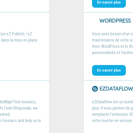
En savoir plus
WORDPRESS
 (ex eZ Publish / eZ
Vous avez besoin d’un si
dans la mise en place
maintenance de votre sit
Avec WordPress et le th
personnalisés et faciles
En savoir plus
EZDATAFLOW
derMap! Find mosaics,
eZDataFlow est un bund
 At Code Rhapsodie, we
plus. Il vous permet de g
reated
remplacer l'extension SQ
 mosaics and help us in
votre monter en version 