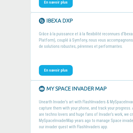
En savoir plus
IBEXA DXP
Grâce à la puissance et à la flexibilité reconnues d'Ibexa
Platform), couplé à Symfony, nous vous accompagnons 
de solutions robustes, pérennes et performantes.
En savoir plus
MY SPACE INVADER MAP
Unearth Invader's art with FlashInvaders & MySpaceInva
capture them with your phone, and track your progress.
are techno lovers and huge fans of Invader's work, we c
MySpaceInvaderMap years ago to manage Space invader
our invader quest with FlashInvaders app.