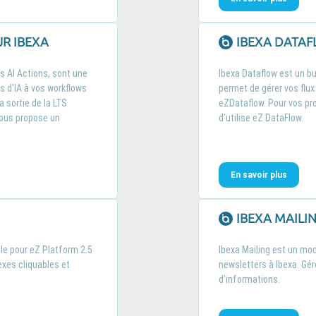
R IBEXA
IBEXA DATA
s AI Actions, sont une
Ibexa Dataflow est un bu
s d'IA à vos workflows
permet de gérer vos flux
 sortie de la LTS
eZDataflow. Pour vos pro
ous propose un
d'utilise eZ DataFlow.
En savoir plus
IBEXA MAILI
le pour eZ Platform 2.5
Ibexa Mailing est un mod
exes cliquables et
newsletters à Ibexa. Gér
d'informations.