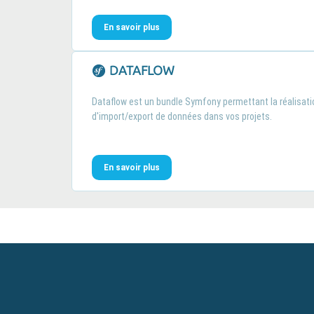
En savoir plus
DATAFLOW
Dataflow est un bundle Symfony permettant la réalisati
d'import/export de données dans vos projets.
En savoir plus