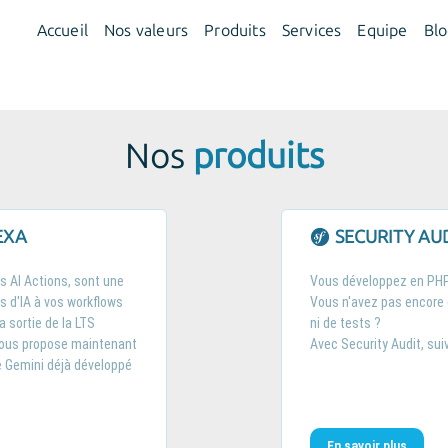
Accueil
Nos valeurs
Produits
Services
Equipe
Bl
Nos
produits
EXA
SECURITY AU
s AI Actions, sont une
Vous développez en PHP
s d'IA à vos workflows
Vous n'avez pas encore
 sortie de la LTS
ni de tests ?
vous propose maintenant
Avec Security Audit, su
e Gemini déjà développé
En savoir plus