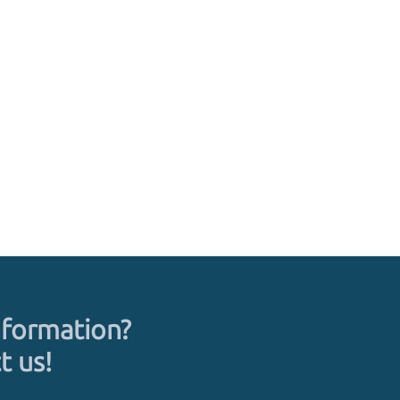
formation?
t us!